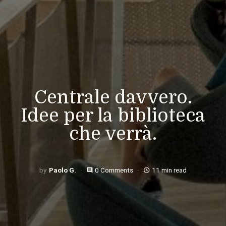
Centrale davvero.
Idee per la biblioteca
che verrà.
Paolo G.
0 Comments
11 min read
comment
access_time