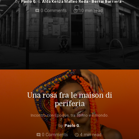
Paolo G.
Alda Kenza Matteo Reda - Berrai Barriera -
0 Comments
10 min read
comment
access_time
Una rosa fra le maison di
periferia
Incontro con Epoque, tra Torino e il mondo.
Paolo G.
0 Comments
4 min read
comment
access_time