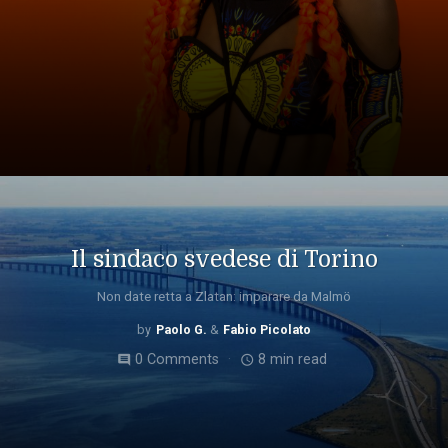
Il sindaco svedese di Torino
Non date retta a Zlatan: imparare da Malmö
Paolo G.
Fabio Picolato
0 Comments
8 min read
comment
access_time