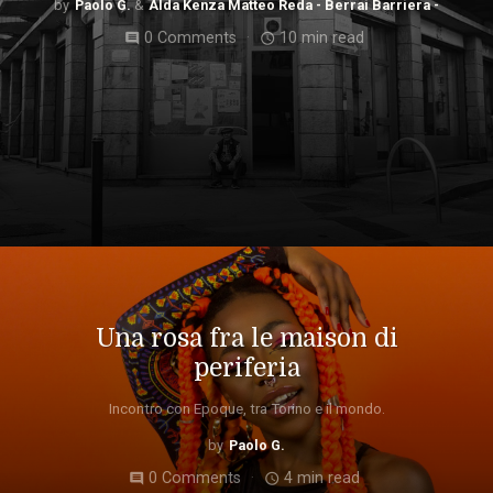
Paolo G.
Alda Kenza Matteo Reda - Berrai Barriera -
0 Comments
10 min read
comment
access_time
Una rosa fra le maison di
periferia
Incontro con Epoque, tra Torino e il mondo.
Paolo G.
0 Comments
4 min read
comment
access_time