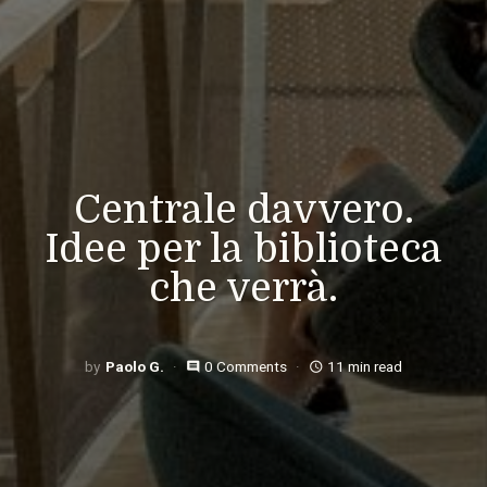
Centrale davvero.
Idee per la biblioteca
che verrà.
Paolo G.
0 Comments
11 min read
comment
access_time