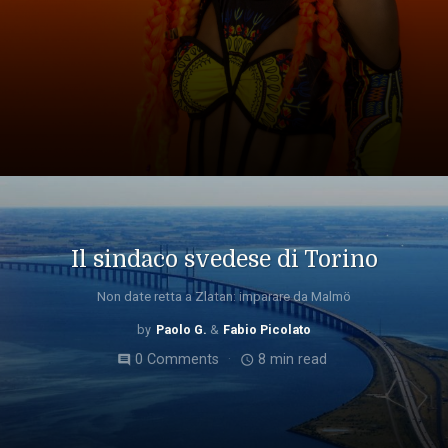
Il sindaco svedese di Torino
Non date retta a Zlatan: imparare da Malmö
Paolo G.
Fabio Picolato
0 Comments
8 min read
comment
access_time