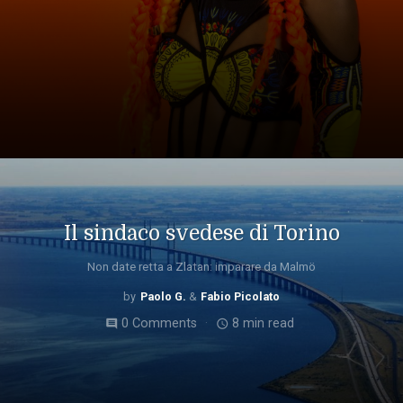
Il sindaco svedese di Torino
Non date retta a Zlatan: imparare da Malmö
Paolo G.
Fabio Picolato
0 Comments
8 min read
comment
access_time