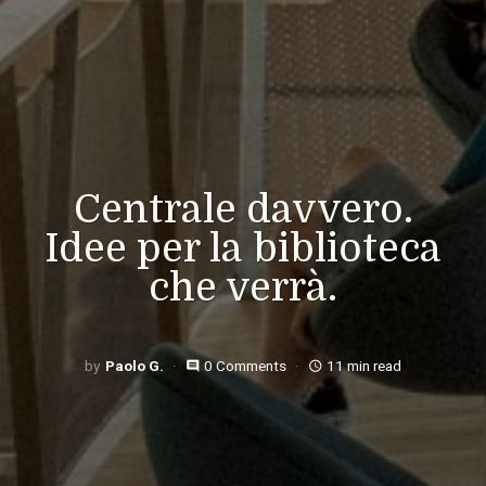
Centrale davvero.
Idee per la biblioteca
che verrà.
Paolo G.
0 Comments
11 min read
comment
access_time