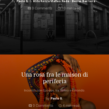
Paolo G.
Alda Kenza Matteo Reda - Berrai Barriera -
0 Comments
10 min read
comment
access_time
Una rosa fra le maison di
periferia
Incontro con Epoque, tra Torino e il mondo.
Paolo G.
0 Comments
4 min read
comment
access_time