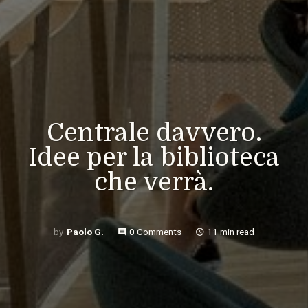
Centrale davvero.
Idee per la biblioteca
che verrà.
Paolo G.
0 Comments
11 min read
comment
access_time