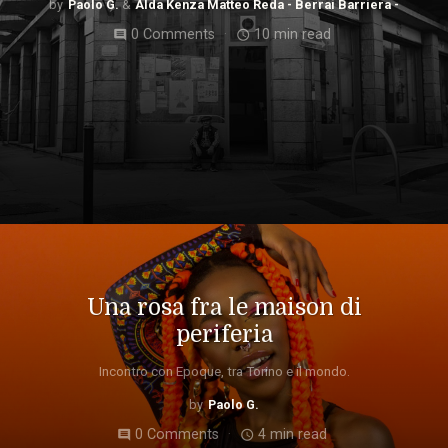
Paolo G.
Alda Kenza Matteo Reda - Berrai Barriera -
0 Comments
10 min read
comment
access_time
Una rosa fra le maison di
periferia
Incontro con Epoque, tra Torino e il mondo.
Paolo G.
0 Comments
4 min read
comment
access_time