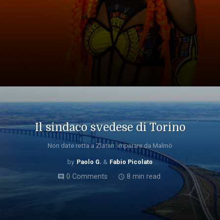
Il sindaco svedese di Torino
Non date retta a Zlatan: imparare da Malmö
Paolo G.
Fabio Picolato
0 Comments
8 min read
comment
access_time