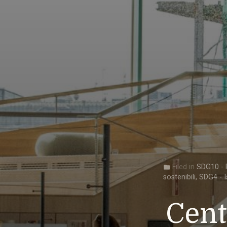
Filed in
SDG10 - R
folder
sostenibili
,
SDG4 - I
Cent