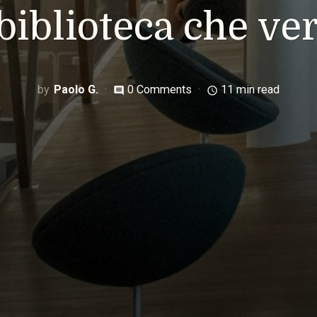
 biblioteca che ver
Paolo G.
0 Comments
11 min read
comment
access_time