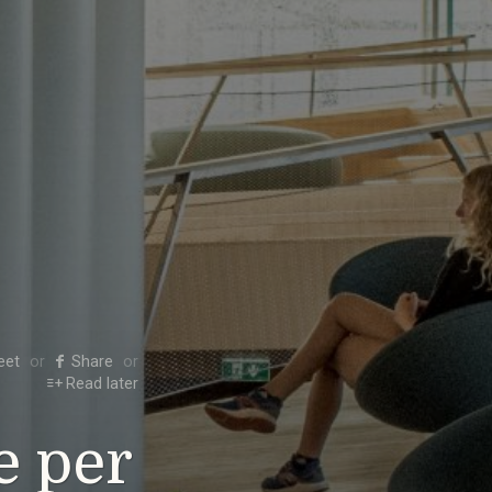
eet
Share
Read later
e per