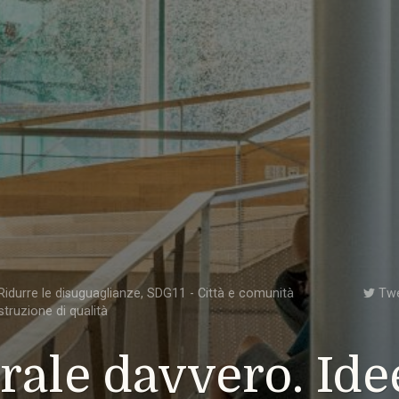
idurre le disuguaglianze
,
SDG11 - Città e comunità
Tw
struzione di qualità
rale davvero. Ide