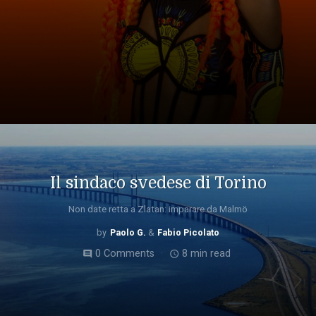
Il sindaco svedese di Torino
Non date retta a Zlatan: imparare da Malmö
Paolo G.
Fabio Picolato
0 Comments
8 min read
comment
access_time