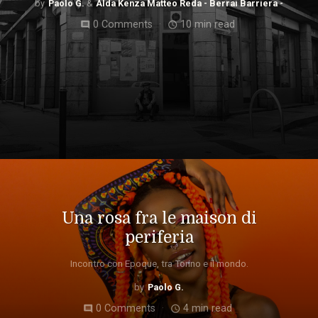
Paolo G.
Alda Kenza Matteo Reda - Berrai Barriera -
0 Comments
10 min read
comment
access_time
Una rosa fra le maison di
periferia
Incontro con Epoque, tra Torino e il mondo.
Paolo G.
0 Comments
4 min read
comment
access_time