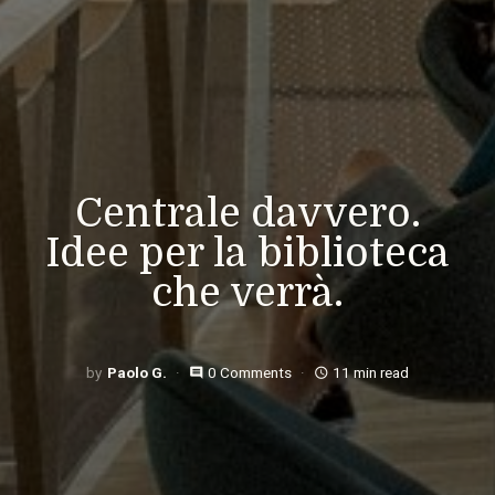
Centrale davvero.
Idee per la biblioteca
che verrà.
Paolo G.
0 Comments
11 min read
comment
access_time