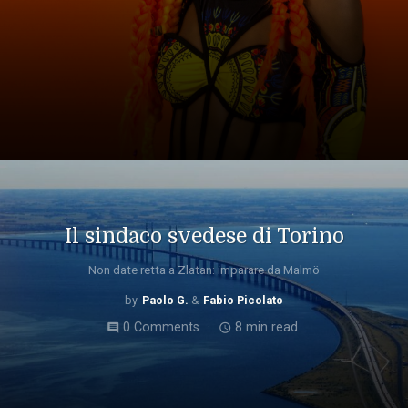
Il sindaco svedese di Torino
Non date retta a Zlatan: imparare da Malmö
Paolo G.
Fabio Picolato
0 Comments
8 min read
comment
access_time