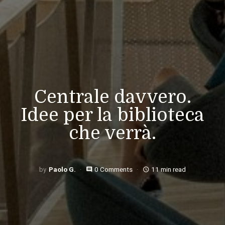
Centrale davvero.
Idee per la biblioteca
che verrà.
Paolo G.
0 Comments
11 min read
comment
access_time