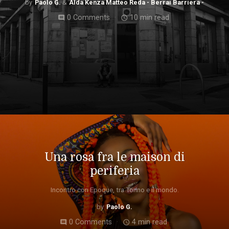
Paolo G.
Alda Kenza Matteo Reda - Berrai Barriera -
0 Comments
10 min read
comment
access_time
Una rosa fra le maison di
periferia
Incontro con Epoque, tra Torino e il mondo.
Paolo G.
0 Comments
4 min read
comment
access_time