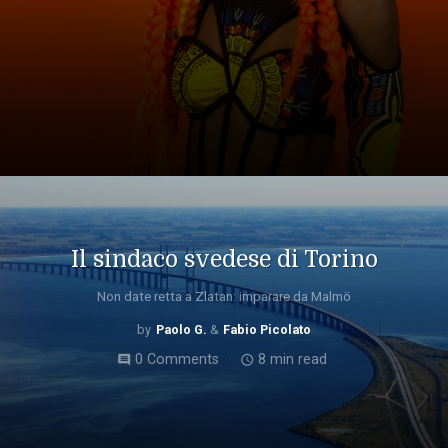
Il sindaco svedese di Torino
Non date retta a Zlatan: imparare da Malmö
Paolo G.
Fabio Picolato
0 Comments
8 min read
comment
access_time