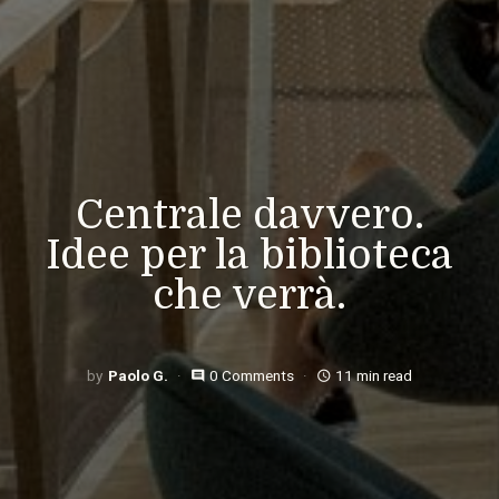
Centrale davvero.
Idee per la biblioteca
che verrà.
Paolo G.
0 Comments
11 min read
comment
access_time