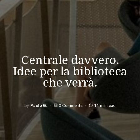
Centrale davvero.
Idee per la biblioteca
che verrà.
Paolo G.
0 Comments
11 min read
comment
access_time