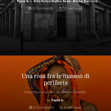
Paolo G.
Alda Kenza Matteo Reda - Berrai Barriera -
0 Comments
10 min read
comment
access_time
Una rosa fra le maison di
periferia
Incontro con Epoque, tra Torino e il mondo.
Paolo G.
0 Comments
4 min read
comment
access_time