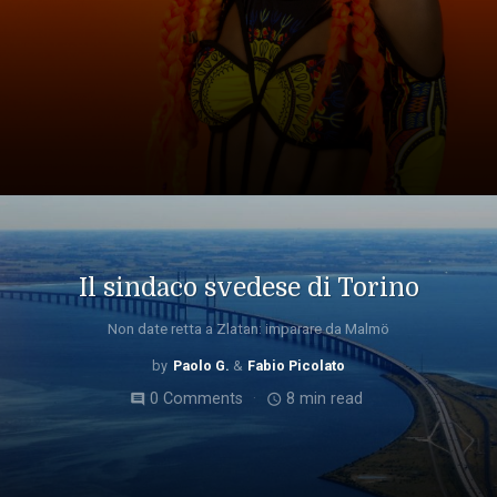
Il sindaco svedese di Torino
Non date retta a Zlatan: imparare da Malmö
Paolo G.
Fabio Picolato
0 Comments
8 min read
comment
access_time