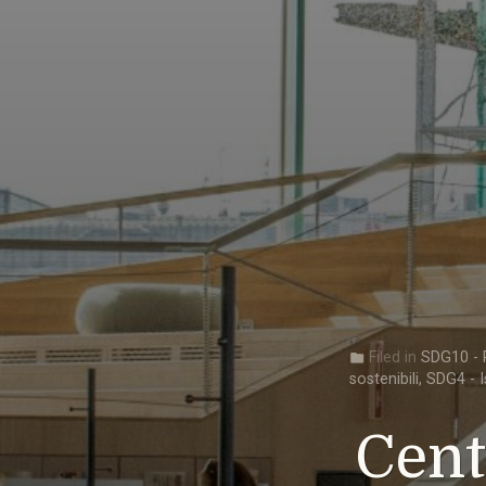
Filed in
SDG10 - R
folder
sostenibili
,
SDG4 - I
Cent