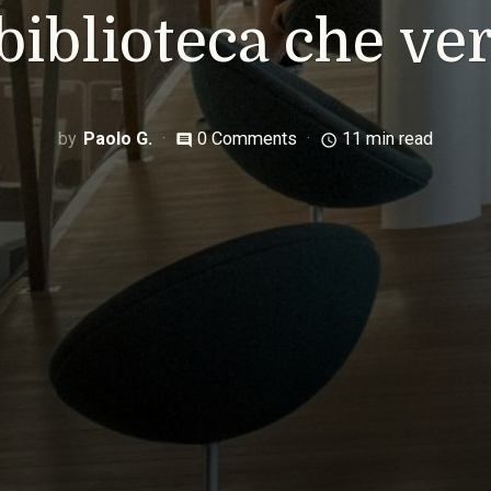
 biblioteca che ver
Paolo G.
0 Comments
11 min read
comment
access_time