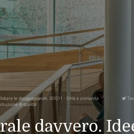
idurre le disuguaglianze
,
SDG11 - Città e comunità
Tw
struzione di qualità
rale davvero. Ide