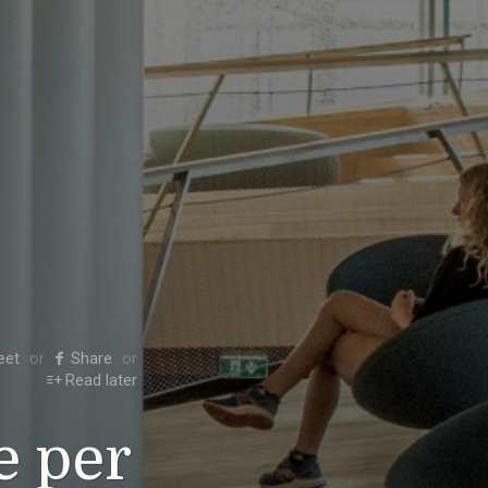
eet
Share
Read later
e per