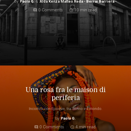
Paolo G.
Alda Kenza Matteo Reda - Berrai Barriera -
0 Comments
10 min read
comment
access_time
Una rosa fra le maison di
periferia
Incontro con Epoque, tra Torino e il mondo.
Paolo G.
0 Comments
4 min read
comment
access_time