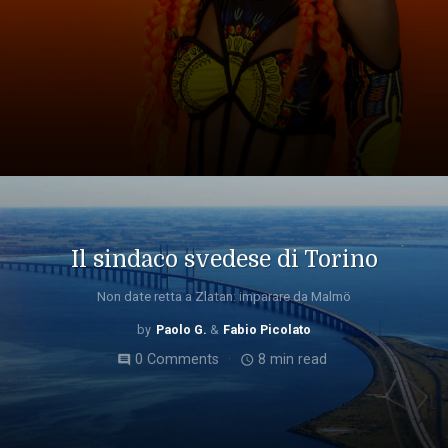
Il sindaco svedese di Torino
Non date retta a Zlatan: imparare da Malmö
Paolo G.
Fabio Picolato
0 Comments
8 min read
comment
access_time