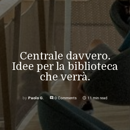
Centrale davvero.
Idee per la biblioteca
che verrà.
Paolo G.
0 Comments
11 min read
comment
access_time