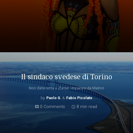
Il sindaco svedese di Torino
Non date retta a Zlatan: imparare da Malmö
Paolo G.
Fabio Picolato
0 Comments
8 min read
comment
access_time