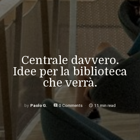
Centrale davvero.
Idee per la biblioteca
che verrà.
Paolo G.
0 Comments
11 min read
comment
access_time