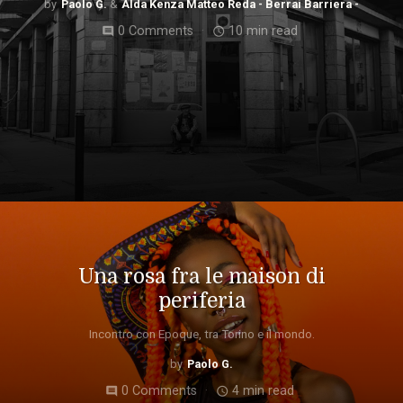
Paolo G.
Alda Kenza Matteo Reda - Berrai Barriera -
0 Comments
10 min read
comment
access_time
Una rosa fra le maison di
periferia
Incontro con Epoque, tra Torino e il mondo.
Paolo G.
0 Comments
4 min read
comment
access_time