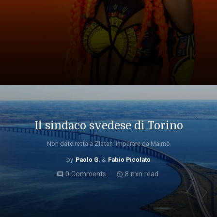
Il sindaco svedese di Torino
Non date retta a Zlatan: imparare da Malmö
Paolo G.
Fabio Picolato
0 Comments
8 min read
comment
access_time