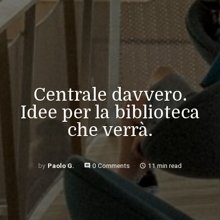
Centrale davvero.
Idee per la biblioteca
che verrà.
Paolo G.
0 Comments
11 min read
comment
access_time