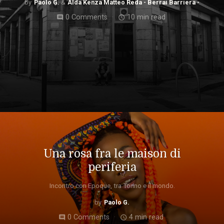
Paolo G.
Alda Kenza Matteo Reda - Berrai Barriera -
0 Comments
10 min read
comment
access_time
Una rosa fra le maison di
periferia
Incontro con Epoque, tra Torino e il mondo.
Paolo G.
0 Comments
4 min read
comment
access_time