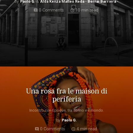
Paolo G.
Alda Kenza Matteo Reda - Berrai Barriera -
0 Comments
10 min read
comment
access_time
Una rosa fra le maison di
periferia
Incontro con Epoque, tra Torino e il mondo.
Paolo G.
0 Comments
4 min read
comment
access_time