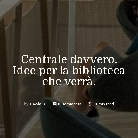
Centrale davvero.
Idee per la biblioteca
che verrà.
Paolo G.
0 Comments
11 min read
comment
access_time