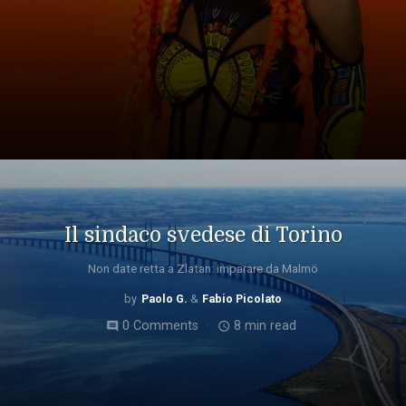
Il sindaco svedese di Torino
Non date retta a Zlatan: imparare da Malmö
Paolo G.
Fabio Picolato
0 Comments
8 min read
comment
access_time