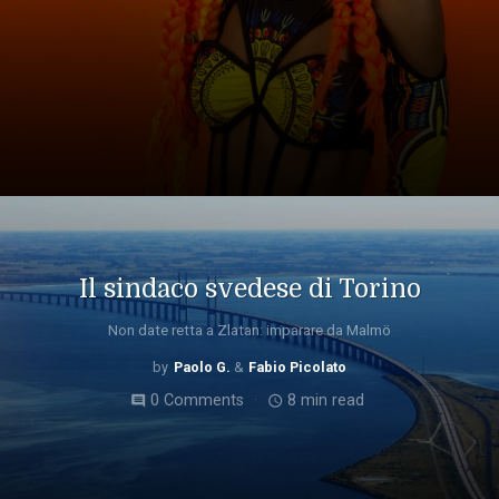
Il sindaco svedese di Torino
Non date retta a Zlatan: imparare da Malmö
Paolo G.
Fabio Picolato
0 Comments
8 min read
comment
access_time