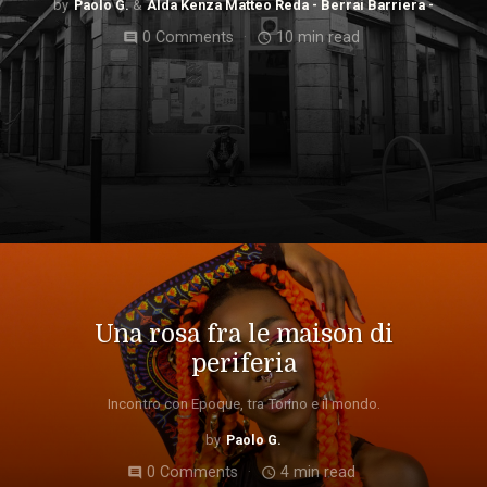
Paolo G.
Alda Kenza Matteo Reda - Berrai Barriera -
0 Comments
10 min read
comment
access_time
Una rosa fra le maison di
periferia
Incontro con Epoque, tra Torino e il mondo.
Paolo G.
0 Comments
4 min read
comment
access_time