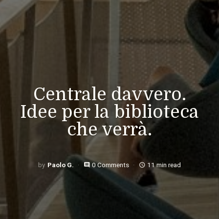
Centrale davvero.
Idee per la biblioteca
che verrà.
Paolo G.
0 Comments
11 min read
comment
access_time