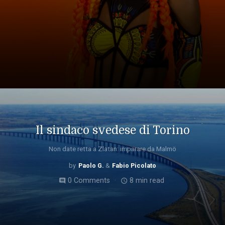
Il sindaco svedese di Torino
Non date retta a Zlatan: imparare da Malmö
Paolo G.
Fabio Picolato
0 Comments
8 min read
comment
access_time