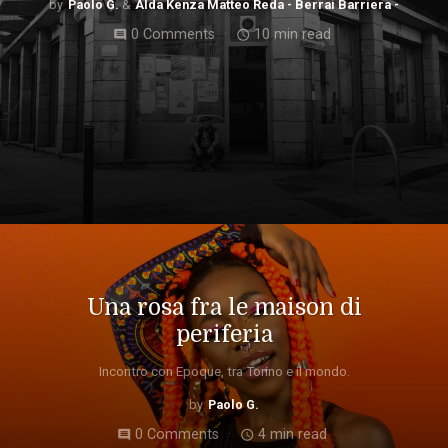
Paolo G.
Alda Kenza Matteo Reda - Berrai Barriera -
0 Comments
10 min read
comment
access_time
Una rosa fra le maison di
periferia
Incontro con Epoque, tra Torino e il mondo.
Paolo G.
0 Comments
4 min read
comment
access_time