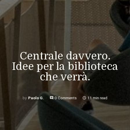
Centrale davvero.
Idee per la biblioteca
che verrà.
Paolo G.
0 Comments
11 min read
comment
access_time