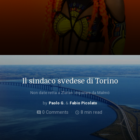
Il sindaco svedese di Torino
Non date retta a Zlatan: imparare da Malmö
Paolo G.
Fabio Picolato
0 Comments
8 min read
comment
access_time