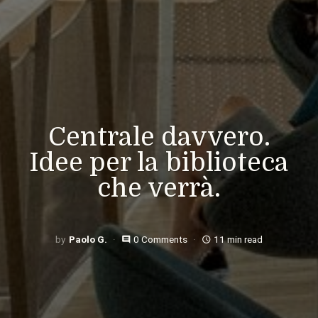
Centrale davvero.
Idee per la biblioteca
che verrà.
Paolo G.
0 Comments
11 min read
comment
access_time