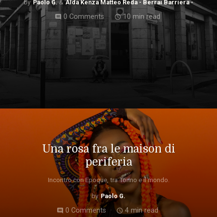
Paolo G.
Alda Kenza Matteo Reda - Berrai Barriera -
0 Comments
10 min read
comment
access_time
Una rosa fra le maison di
periferia
Incontro con Epoque, tra Torino e il mondo.
Paolo G.
0 Comments
4 min read
comment
access_time