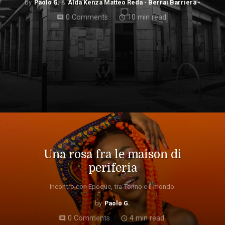
Paolo G.
Alda Kenza Matteo Reda - Berrai Barriera -
0 Comments
10 min read
comment
access_time
Una rosa fra le maison di
periferia
Incontro con Epoque, tra Torino e il mondo.
Paolo G.
0 Comments
4 min read
comment
access_time