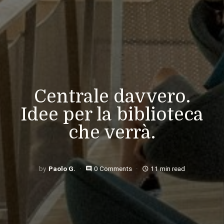
Centrale davvero.
Idee per la biblioteca
che verrà.
Paolo G.
0 Comments
11 min read
comment
access_time