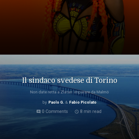
Il sindaco svedese di Torino
Non date retta a Zlatan: imparare da Malmö
Paolo G.
Fabio Picolato
0 Comments
8 min read
comment
access_time