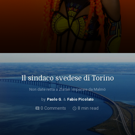
Il sindaco svedese di Torino
Non date retta a Zlatan: imparare da Malmö
Paolo G.
Fabio Picolato
0 Comments
8 min read
comment
access_time