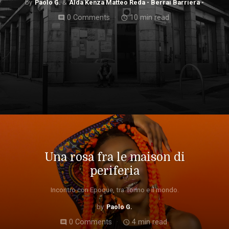
Paolo G.
Alda Kenza Matteo Reda - Berrai Barriera -
0 Comments
10 min read
comment
access_time
Una rosa fra le maison di
periferia
Incontro con Epoque, tra Torino e il mondo.
Paolo G.
0 Comments
4 min read
comment
access_time