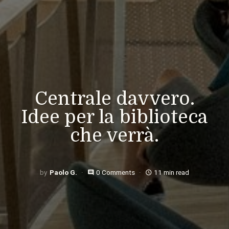
Centrale davvero.
Idee per la biblioteca
che verrà.
Paolo G.
0 Comments
11 min read
comment
access_time