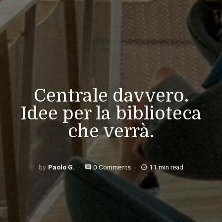
Centrale davvero.
Idee per la biblioteca
che verrà.
Paolo G.
0 Comments
11 min read
comment
access_time