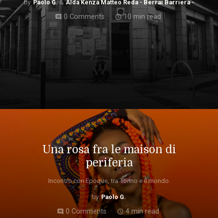
Paolo G.
Alda Kenza Matteo Reda - Berrai Barriera -
0 Comments
10 min read
comment
access_time
Una rosa fra le maison di
periferia
Incontro con Epoque, tra Torino e il mondo.
Paolo G.
0 Comments
4 min read
comment
access_time