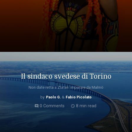
Il sindaco svedese di Torino
Non date retta a Zlatan: imparare da Malmö
Paolo G.
Fabio Picolato
0 Comments
8 min read
comment
access_time