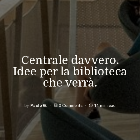
Centrale davvero.
Idee per la biblioteca
che verrà.
Paolo G.
0 Comments
11 min read
comment
access_time