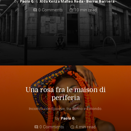
Paolo G.
Alda Kenza Matteo Reda - Berrai Barriera -
0 Comments
10 min read
comment
access_time
Una rosa fra le maison di
periferia
Incontro con Epoque, tra Torino e il mondo.
Paolo G.
0 Comments
4 min read
comment
access_time