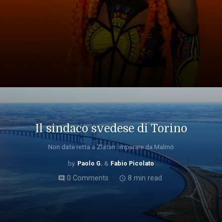
Il sindaco svedese di Torino
Non date retta a Zlatan: imparare da Malmö
Paolo G.
Fabio Picolato
0 Comments
8 min read
comment
access_time