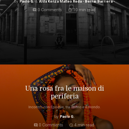
Paolo G.
Alda Kenza Matteo Reda - Berrai Barriera -
0 Comments
10 min read
comment
access_time
Una rosa fra le maison di
periferia
Incontro con Epoque, tra Torino e il mondo.
Paolo G.
0 Comments
4 min read
comment
access_time