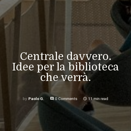
Centrale davvero.
Idee per la biblioteca
che verrà.
Paolo G.
0 Comments
11 min read
comment
access_time