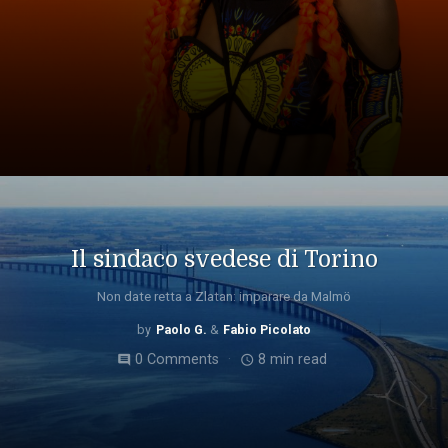
Il sindaco svedese di Torino
Non date retta a Zlatan: imparare da Malmö
Paolo G.
Fabio Picolato
0 Comments
8 min read
comment
access_time