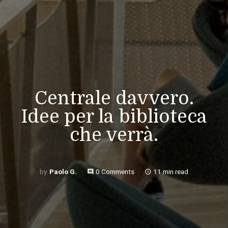
Centrale davvero.
Idee per la biblioteca
che verrà.
Paolo G.
0 Comments
11 min read
comment
access_time