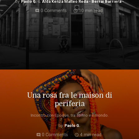
Paolo G.
Alda Kenza Matteo Reda - Berrai Barriera -
0 Comments
10 min read
comment
access_time
Una rosa fra le maison di
periferia
Incontro con Epoque, tra Torino e il mondo.
Paolo G.
0 Comments
4 min read
comment
access_time