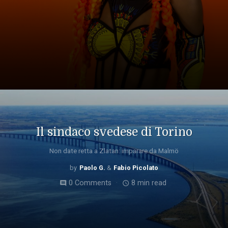
Il sindaco svedese di Torino
Non date retta a Zlatan: imparare da Malmö
Paolo G.
Fabio Picolato
0 Comments
8 min read
comment
access_time