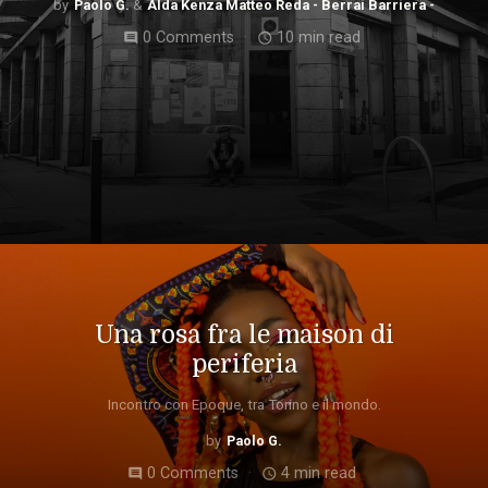
Paolo G.
Alda Kenza Matteo Reda - Berrai Barriera -
0 Comments
10 min read
comment
access_time
Una rosa fra le maison di
periferia
Incontro con Epoque, tra Torino e il mondo.
Paolo G.
0 Comments
4 min read
comment
access_time