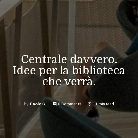
Centrale davvero.
Idee per la biblioteca
che verrà.
Paolo G.
0 Comments
11 min read
comment
access_time