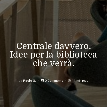
Centrale davvero.
Idee per la biblioteca
che verrà.
Paolo G.
0 Comments
11 min read
comment
access_time