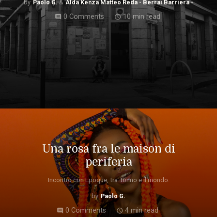
Paolo G.
Alda Kenza Matteo Reda - Berrai Barriera -
0 Comments
10 min read
comment
access_time
Una rosa fra le maison di
periferia
Incontro con Epoque, tra Torino e il mondo.
Paolo G.
0 Comments
4 min read
comment
access_time