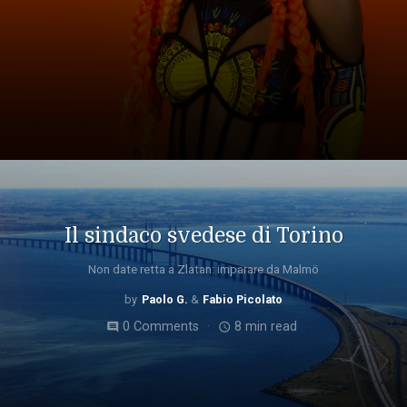
Il sindaco svedese di Torino
Non date retta a Zlatan: imparare da Malmö
Paolo G.
Fabio Picolato
0 Comments
8 min read
comment
access_time