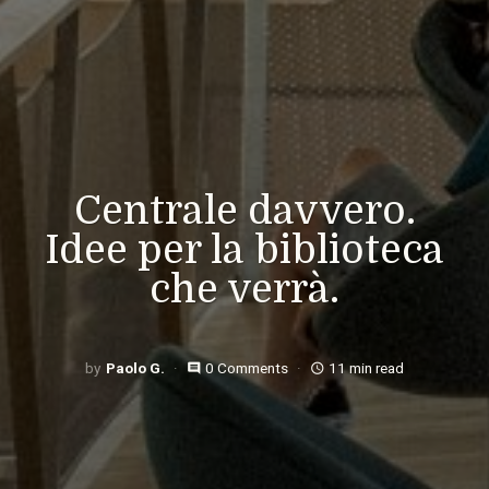
Centrale davvero.
Idee per la biblioteca
che verrà.
Paolo G.
0 Comments
11 min read
comment
access_time