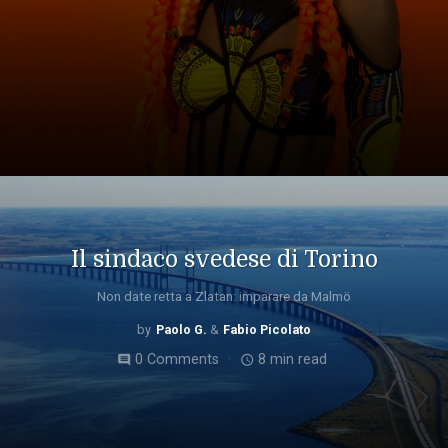
Il sindaco svedese di Torino
Non date retta a Zlatan: imparare da Malmö
Paolo G.
Fabio Picolato
0 Comments
8 min read
comment
access_time