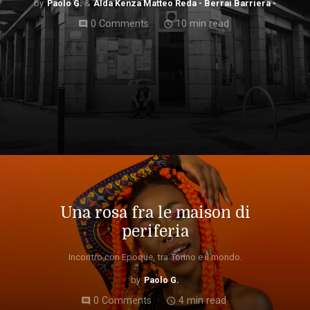
Paolo G.
Alda Kenza Matteo Reda - Berrai Barriera -
0 Comments
10 min read
comment
access_time
Una rosa fra le maison di
periferia
Incontro con Epoque, tra Torino e il mondo.
Paolo G.
0 Comments
4 min read
comment
access_time