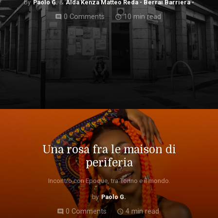
Paolo G.
Alda Kenza Matteo Reda - Berrai Barriera -
0 Comments
10 min read
comment
access_time
Una rosa fra le maison di
periferia
Incontro con Epoque, tra Torino e il mondo.
Paolo G.
0 Comments
4 min read
comment
access_time