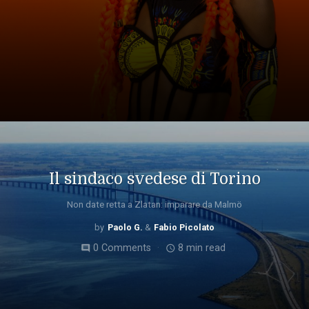
Il sindaco svedese di Torino
Non date retta a Zlatan: imparare da Malmö
Paolo G.
Fabio Picolato
0 Comments
8 min read
comment
access_time