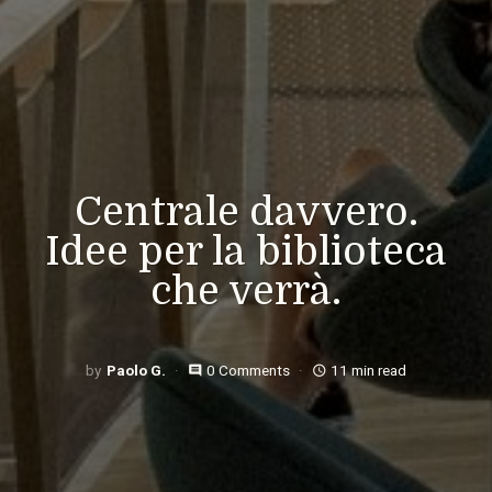
Centrale davvero.
Idee per la biblioteca
che verrà.
Paolo G.
0 Comments
11 min read
comment
access_time