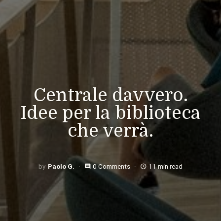
Centrale davvero.
Idee per la biblioteca
che verrà.
Paolo G.
0 Comments
11 min read
comment
access_time