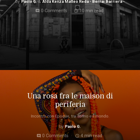
Paolo G.
Alda Kenza Matteo Reda - Berrai Barriera -
0 Comments
10 min read
comment
access_time
Una rosa fra le maison di
periferia
Incontro con Epoque, tra Torino e il mondo.
Paolo G.
0 Comments
4 min read
comment
access_time