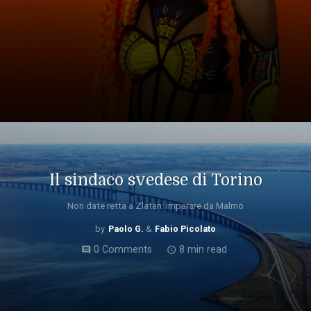
Il sindaco svedese di Torino
Non date retta a Zlatan: imparare da Malmö
Paolo G.
Fabio Picolato
0 Comments
8 min read
comment
access_time