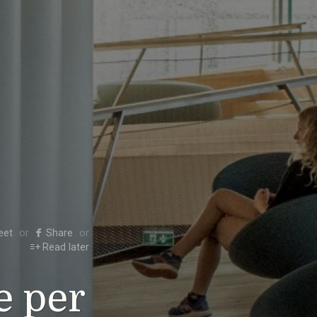
eet
Share
Read later
e per