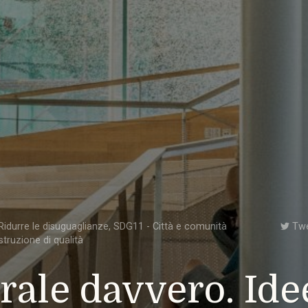
idurre le disuguaglianze
,
SDG11 - Città e comunità
Tw
struzione di qualità
rale davvero. Ide