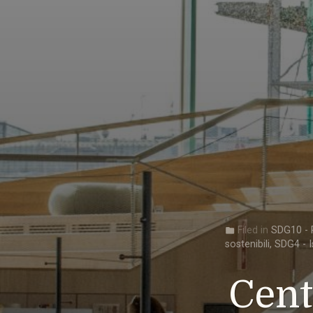
Filed in
SDG10 - R
folder
sostenibili
,
SDG4 - I
Cent