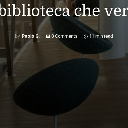
 biblioteca che ver
Paolo G.
0 Comments
11 min read
comment
access_time