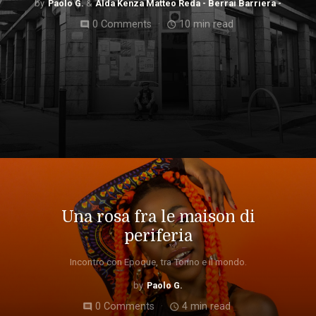
Paolo G.
Alda Kenza Matteo Reda - Berrai Barriera -
0 Comments
10 min read
comment
access_time
Una rosa fra le maison di
periferia
Incontro con Epoque, tra Torino e il mondo.
Paolo G.
0 Comments
4 min read
comment
access_time