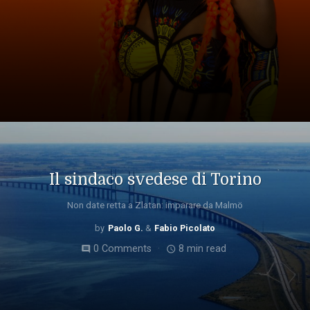
Il sindaco svedese di Torino
Non date retta a Zlatan: imparare da Malmö
Paolo G.
Fabio Picolato
0 Comments
8 min read
comment
access_time