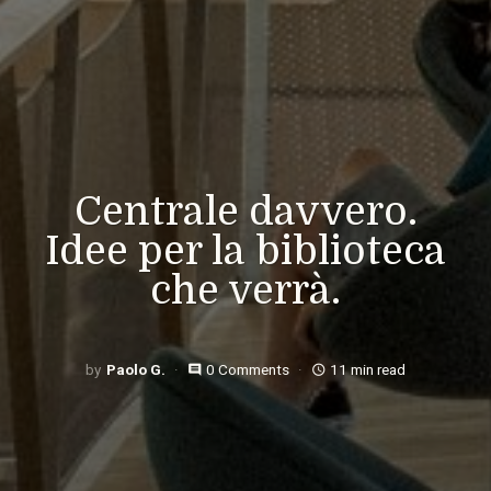
Centrale davvero.
Idee per la biblioteca
che verrà.
Paolo G.
0 Comments
11 min read
comment
access_time