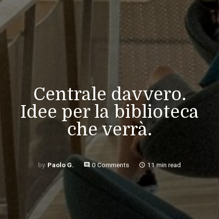
Centrale davvero.
Idee per la biblioteca
che verrà.
Paolo G.
0 Comments
11 min read
comment
access_time