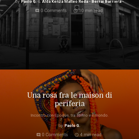
Paolo G.
Alda Kenza Matteo Reda - Berrai Barriera -
0 Comments
10 min read
comment
access_time
Una rosa fra le maison di
periferia
Incontro con Epoque, tra Torino e il mondo.
Paolo G.
0 Comments
4 min read
comment
access_time