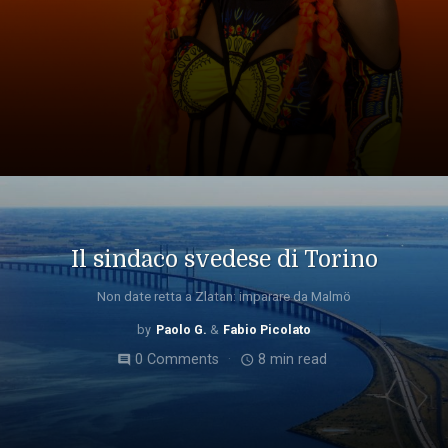
Il sindaco svedese di Torino
Non date retta a Zlatan: imparare da Malmö
Paolo G.
Fabio Picolato
0 Comments
8 min read
comment
access_time