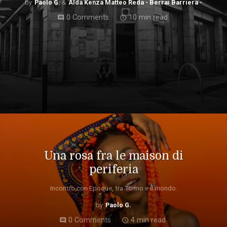
Paolo G.
Alda Kenza Matteo Reda - Berrai Barriera -
0 Comments
10 min read
comment
access_time
Una rosa fra le maison di
periferia
Incontro con Epoque, tra Torino e il mondo.
Paolo G.
0 Comments
4 min read
comment
access_time