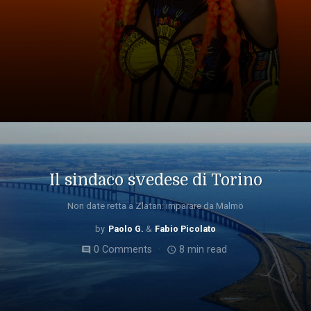
Il sindaco svedese di Torino
Non date retta a Zlatan: imparare da Malmö
Paolo G.
Fabio Picolato
0 Comments
8 min read
comment
access_time