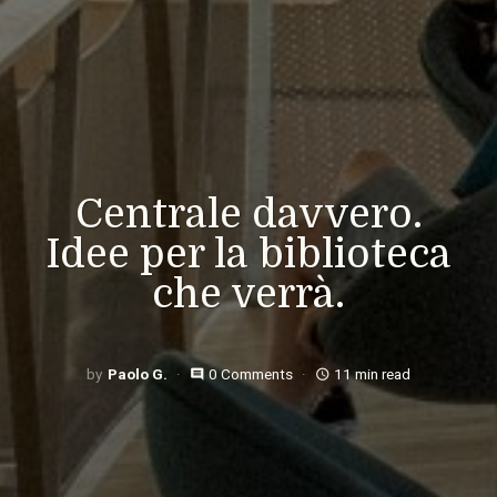
Centrale davvero.
Idee per la biblioteca
che verrà.
Paolo G.
0 Comments
11 min read
comment
access_time