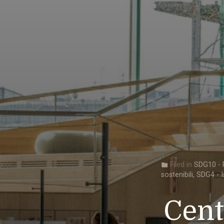
Filed in
SDG10 - R
folder
sostenibili
,
SDG4 - I
Cent