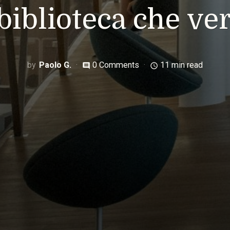
 biblioteca che ver
Paolo G.
0 Comments
11 min read
comment
access_time