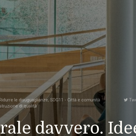
idurre le disuguaglianze
,
SDG11 - Città e comunità
Tw
struzione di qualità
rale davvero. Ide