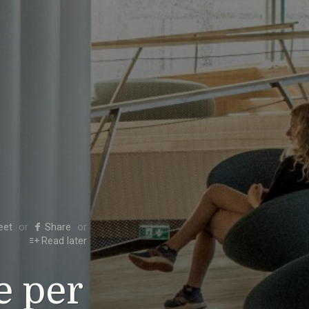
eet
Share
Read later
e per