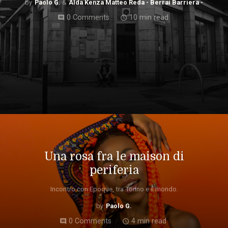
Paolo G.
Alda Kenza Matteo Reda - Berrai Barriera -
0 Comments
10 min read
comment
access_time
Una rosa fra le maison di
periferia
Incontro con Epoque, tra Torino e il mondo.
Paolo G.
0 Comments
4 min read
comment
access_time