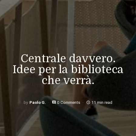
Centrale davvero.
Idee per la biblioteca
che verrà.
Paolo G.
0 Comments
11 min read
comment
access_time