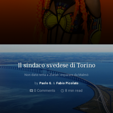
Il sindaco svedese di Torino
Non date retta a Zlatan: imparare da Malmö
Paolo G.
Fabio Picolato
0 Comments
8 min read
comment
access_time