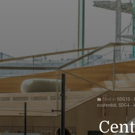
Filed in
SDG10 - R
folder
sostenibili
,
SDG4 - I
Cent