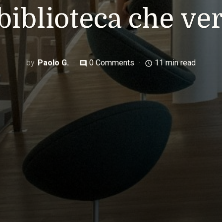
 biblioteca che ver
Paolo G.
0 Comments
11 min read
comment
access_time