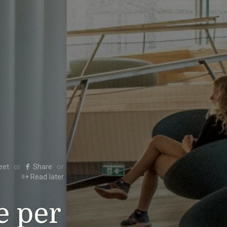
eet
Share
Read later
e per