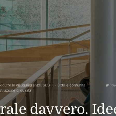
idurre le disuguaglianze
,
SDG11 - Città e comunità
Tw
struzione di qualità
rale davvero. Ide