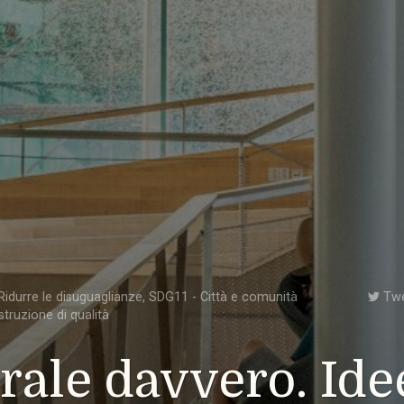
idurre le disuguaglianze
,
SDG11 - Città e comunità
Tw
struzione di qualità
rale davvero. Ide