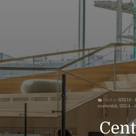
Filed in
SDG10 - R
folder
sostenibili
,
SDG4 - I
Cent