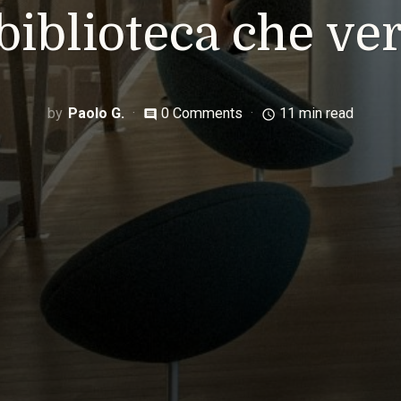
 biblioteca che ver
Paolo G.
0 Comments
11 min read
comment
access_time