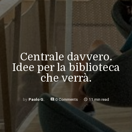
Centrale davvero.
Idee per la biblioteca
che verrà.
Paolo G.
0 Comments
11 min read
comment
access_time