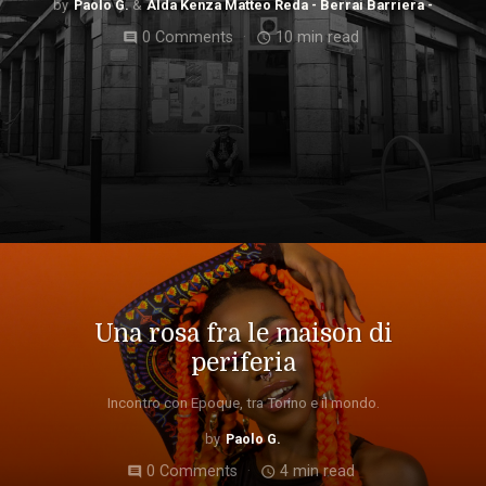
Paolo G.
Alda Kenza Matteo Reda - Berrai Barriera -
0 Comments
10 min read
comment
access_time
Una rosa fra le maison di
periferia
Incontro con Epoque, tra Torino e il mondo.
Paolo G.
0 Comments
4 min read
comment
access_time