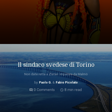
Il sindaco svedese di Torino
Non date retta a Zlatan: imparare da Malmö
Paolo G.
Fabio Picolato
0 Comments
8 min read
comment
access_time