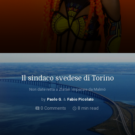
Il sindaco svedese di Torino
Non date retta a Zlatan: imparare da Malmö
Paolo G.
Fabio Picolato
0 Comments
8 min read
comment
access_time