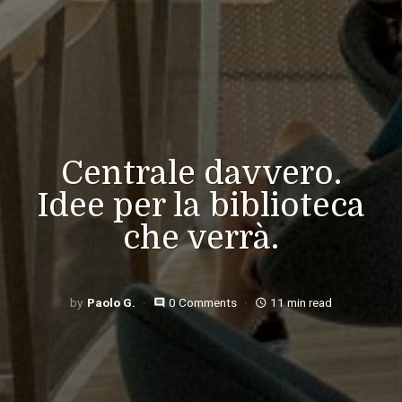
Centrale davvero.
Idee per la biblioteca
che verrà.
Paolo G.
0 Comments
11 min read
comment
access_time