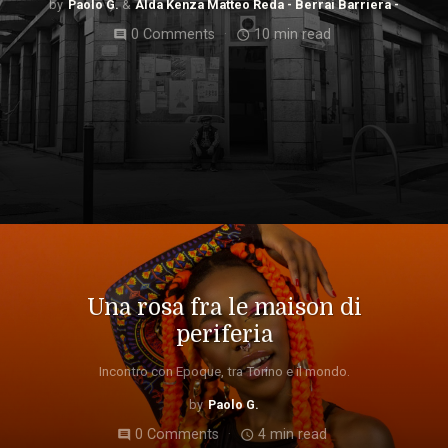
Paolo G.
Alda Kenza Matteo Reda - Berrai Barriera -
0 Comments
10 min read
comment
access_time
Una rosa fra le maison di
periferia
Incontro con Epoque, tra Torino e il mondo.
Paolo G.
0 Comments
4 min read
comment
access_time