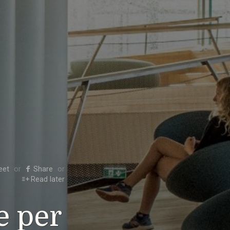
eet
Share
Read later
e per