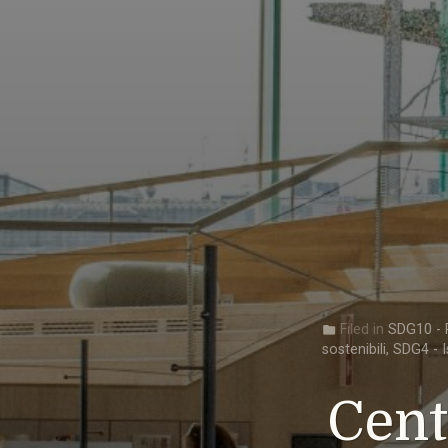
Filed in
SDG10 - R
folder
sostenibili
,
SDG4 - I
Cent