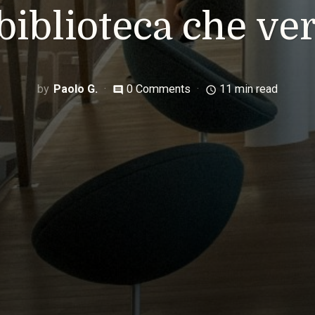
 biblioteca che ver
Paolo G.
0 Comments
11 min read
comment
access_time