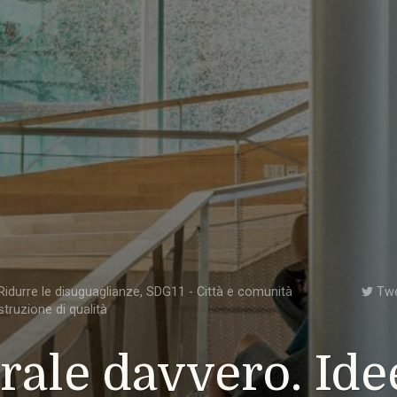
idurre le disuguaglianze
,
SDG11 - Città e comunità
Tw
struzione di qualità
rale davvero. Ide