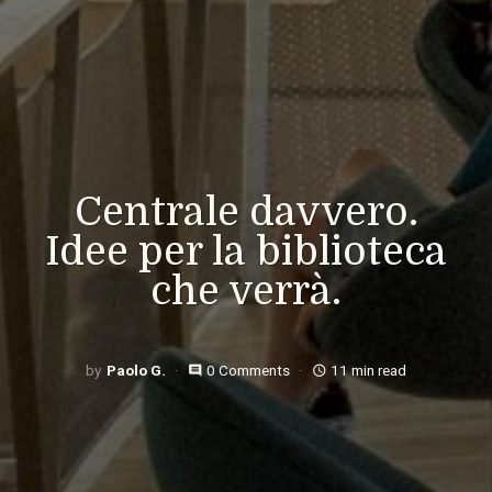
Centrale davvero.
Idee per la biblioteca
che verrà.
Paolo G.
0 Comments
11 min read
comment
access_time