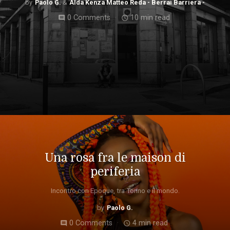
Paolo G.
Alda Kenza Matteo Reda - Berrai Barriera -
0 Comments
10 min read
comment
access_time
Una rosa fra le maison di
periferia
Incontro con Epoque, tra Torino e il mondo.
Paolo G.
0 Comments
4 min read
comment
access_time