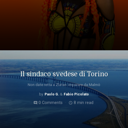
Il sindaco svedese di Torino
Non date retta a Zlatan: imparare da Malmö
Paolo G.
Fabio Picolato
0 Comments
8 min read
comment
access_time