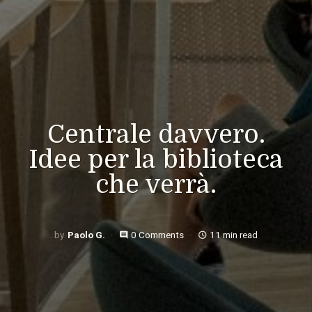
Centrale davvero.
Idee per la biblioteca
che verrà.
Paolo G.
0 Comments
11 min read
comment
access_time