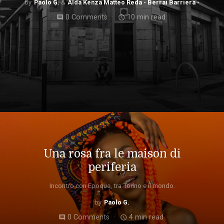
Paolo G.
Alda Kenza Matteo Reda - Berrai Barriera -
0 Comments
10 min read
comment
access_time
Una rosa fra le maison di
periferia
Incontro con Epoque, tra Torino e il mondo.
Paolo G.
0 Comments
4 min read
comment
access_time