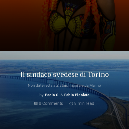
Il sindaco svedese di Torino
Non date retta a Zlatan: imparare da Malmö
Paolo G.
Fabio Picolato
0 Comments
8 min read
comment
access_time