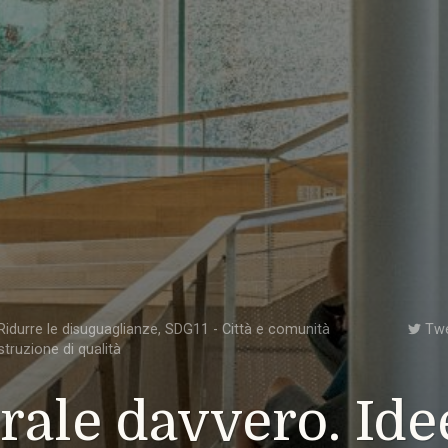
idurre le disuguaglianze
,
SDG11 - Città e comunità
Tw
struzione di qualità
rale davvero. Ide