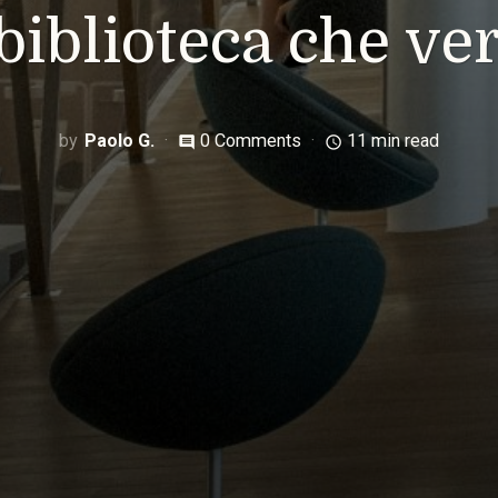
 biblioteca che ver
Paolo G.
0 Comments
11 min read
comment
access_time