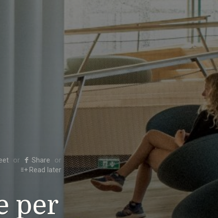
eet
Share
Read later
e per