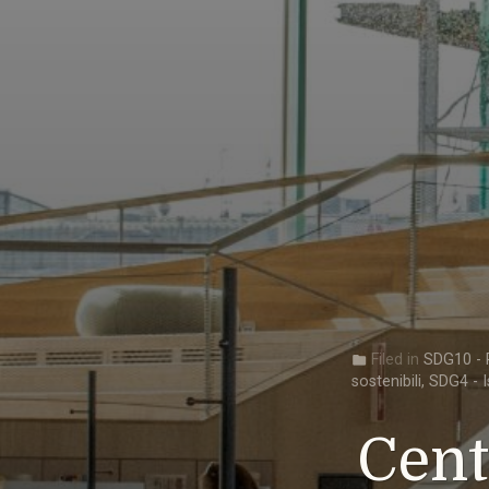
Filed in
SDG10 - R
folder
sostenibili
,
SDG4 - I
Cent