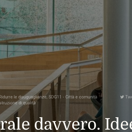
idurre le disuguaglianze
,
SDG11 - Città e comunità
Tw
struzione di qualità
rale davvero. Ide