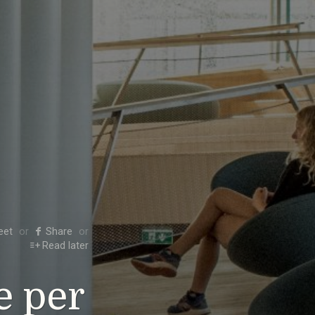
eet
Share
Read later
e per