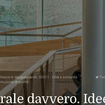
idurre le disuguaglianze
,
SDG11 - Città e comunità
Tw
struzione di qualità
rale davvero. Ide