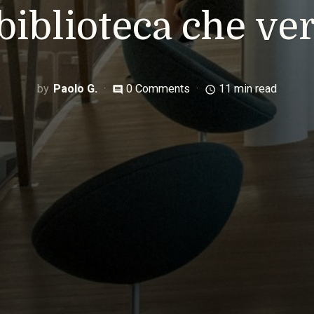
 biblioteca che ver
Paolo G.
0 Comments
11 min read
comment
access_time