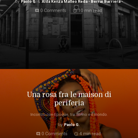
Paolo G.
Alda Kenza Matteo Reda - Berrai Barriera -
0 Comments
10 min read
comment
access_time
Una rosa fra le maison di
periferia
Incontro con Epoque, tra Torino e il mondo.
Paolo G.
0 Comments
4 min read
comment
access_time