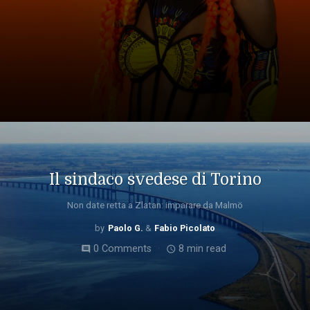
Il sindaco svedese di Torino
Non date retta a Zlatan: imparare da Malmö
Paolo G.
Fabio Picolato
0 Comments
8 min read
comment
access_time