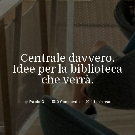
Centrale davvero.
Idee per la biblioteca
che verrà.
Paolo G.
0 Comments
11 min read
comment
access_time