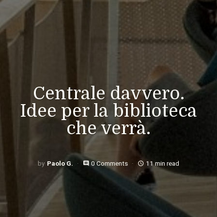
Centrale davvero.
Idee per la biblioteca
che verrà.
Paolo G.
0 Comments
11 min read
comment
access_time