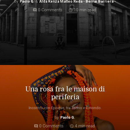
Paolo G.
Alda Kenza Matteo Reda - Berrai Barriera -
0 Comments
10 min read
comment
access_time
Una rosa fra le maison di
periferia
Incontro con Epoque, tra Torino e il mondo.
Paolo G.
0 Comments
4 min read
comment
access_time