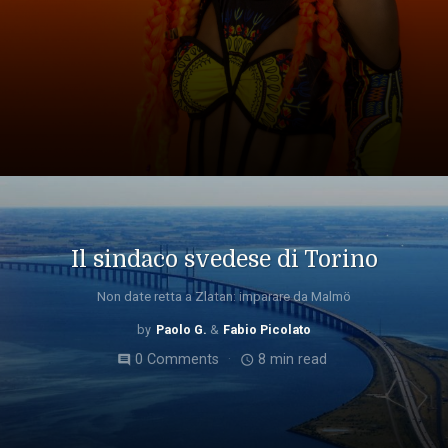
Il sindaco svedese di Torino
Non date retta a Zlatan: imparare da Malmö
Paolo G.
Fabio Picolato
0 Comments
8 min read
comment
access_time