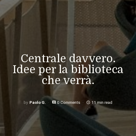
Centrale davvero.
Idee per la biblioteca
che verrà.
Paolo G.
0 Comments
11 min read
comment
access_time