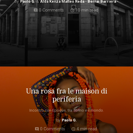
Paolo G.
Alda Kenza Matteo Reda - Berrai Barriera -
0 Comments
10 min read
comment
access_time
Una rosa fra le maison di
periferia
Incontro con Epoque, tra Torino e il mondo.
Paolo G.
0 Comments
4 min read
comment
access_time