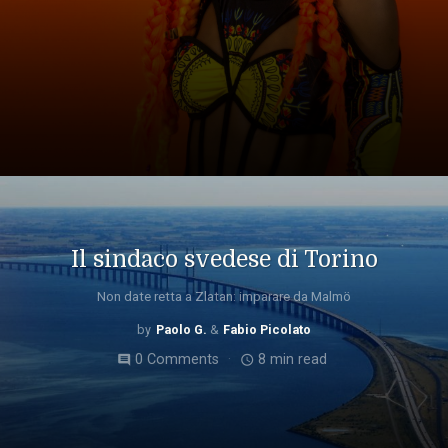
Il sindaco svedese di Torino
Non date retta a Zlatan: imparare da Malmö
Paolo G.
Fabio Picolato
0 Comments
8 min read
comment
access_time