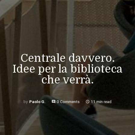
Centrale davvero.
Idee per la biblioteca
che verrà.
Paolo G.
0 Comments
11 min read
comment
access_time