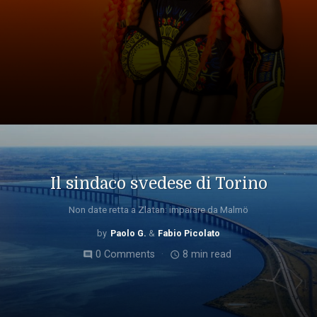
Il sindaco svedese di Torino
Non date retta a Zlatan: imparare da Malmö
Paolo G.
Fabio Picolato
0 Comments
8 min read
comment
access_time