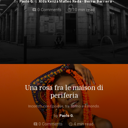
Paolo G.
Alda Kenza Matteo Reda - Berrai Barriera -
0 Comments
10 min read
comment
access_time
Una rosa fra le maison di
periferia
Incontro con Epoque, tra Torino e il mondo.
Paolo G.
0 Comments
4 min read
comment
access_time