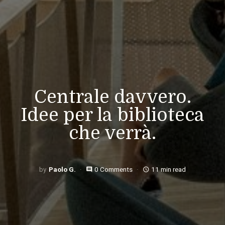
Centrale davvero.
Idee per la biblioteca
che verrà.
Paolo G.
0 Comments
11 min read
comment
access_time