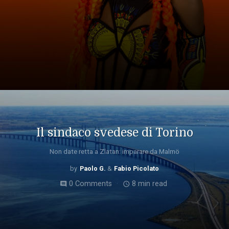
Il sindaco svedese di Torino
Non date retta a Zlatan: imparare da Malmö
Paolo G.
Fabio Picolato
0 Comments
8 min read
comment
access_time