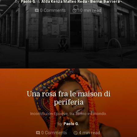
Paolo G.
Alda Kenza Matteo Reda - Berrai Barriera -
0 Comments
10 min read
comment
access_time
Una rosa fra le maison di
periferia
Incontro con Epoque, tra Torino e il mondo.
Paolo G.
0 Comments
4 min read
comment
access_time