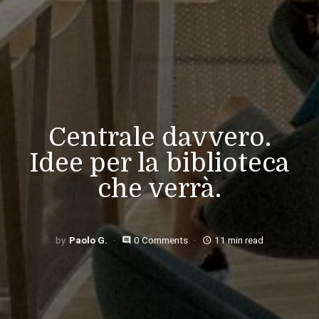
Centrale davvero.
Idee per la biblioteca
che verrà.
Paolo G.
0 Comments
11 min read
comment
access_time