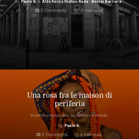
Paolo G.
Alda Kenza Matteo Reda - Berrai Barriera -
0 Comments
10 min read
comment
access_time
Una rosa fra le maison di
periferia
Incontro con Epoque, tra Torino e il mondo.
Paolo G.
0 Comments
4 min read
comment
access_time