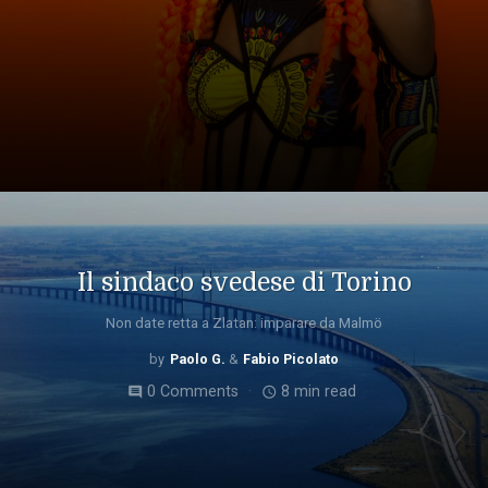
Il sindaco svedese di Torino
Non date retta a Zlatan: imparare da Malmö
Paolo G.
Fabio Picolato
0 Comments
8 min read
comment
access_time